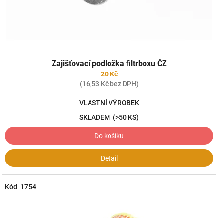
k
t
ů
Zajišťovací podložka filtrboxu ČZ
20 Kč
(16,53 Kč bez DPH)
VLASTNÍ VÝROBEK
SKLADEM
(>50 KS)
Do košíku
Detail
Kód:
1754