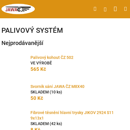
Přejít
Náku
Hledat
M
Přihlášen
na
obsah
koší
PALIVOVÝ SYSTÉM
Nejprodávanější
Palivový kohout ČZ 502
VE VÝROBĚ
565 Kč
Svorník sání JAWA ČZ M8X40
SKLADEM
(10 ks)
50 Kč
Fibrové těsnění hlavní trysky JIKOV 2924 S11
9x13x1
SKLADEM
(42 ks)
8 Kč