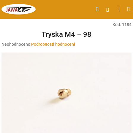
Přejít
Náku
Hledat
M
Přihlášen
na
obsah
koší
Kód:
1184
Tryska M4 – 98
Průměrné
Neohodnoceno
Podrobnosti hodnocení
hodnocení
produktu
je
0,0
z
5
hvězdiček.