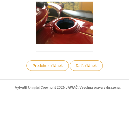
Předchozí článek
Další článek
Z
á
Copyright 2026
JAWAČ
. Všechna práva vyhrazena.
Vytvořil Shoptet
p
a
t
í