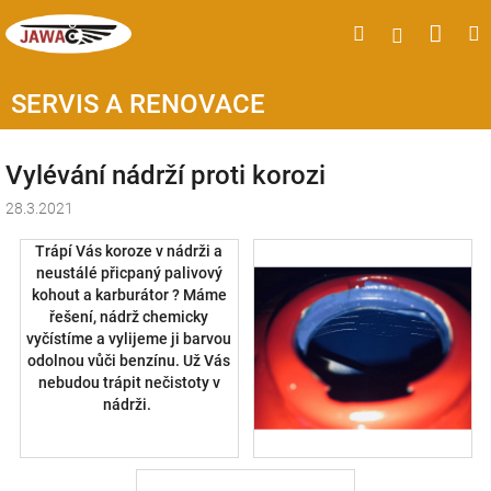
Přejít
Náku
Hledat
M
Přihlášen
na
obsah
koší
SERVIS A RENOVACE
Vylévání nádrží proti korozi
28.3.2021
Trápí Vás koroze v nádrži a
neustálé přicpaný palivový
kohout a karburátor ? Máme
řešení, nádrž chemicky
vyčístíme a vylijeme ji barvou
odolnou vůči benzínu. Už Vás
nebudou trápit nečistoty v
nádrži.