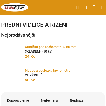
Přejít
Náku
Hledat
M
Přihlášen
na
obsah
koší
PŘEDNÍ VIDLICE A ŘÍZENÍ
Nejprodávanější
Gumička pod tachometr ČZ 60 mm
SKLADEM
(>50 ks)
24 Kč
Matice a podložka tachometru
VE VÝROBĚ
50 Kč
Ř
a
Doporučujeme
Nejlevnější
Nejdražší
z