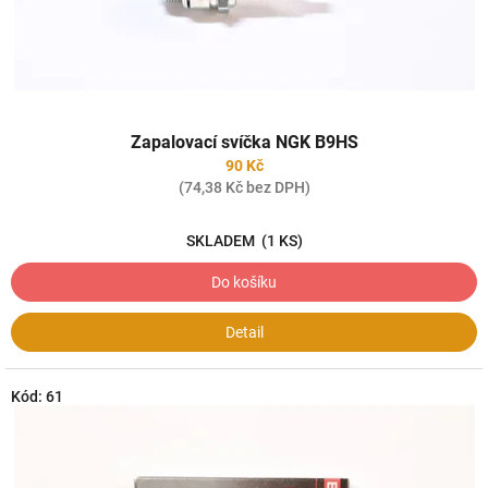
k
t
ů
Zapalovací svíčka NGK B9HS
90 Kč
(74,38 Kč bez DPH)
SKLADEM
(1 KS)
Do košíku
Detail
Kód:
61