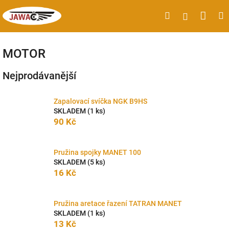
Přejít
Náku
Hledat
M
Přihlášen
na
obsah
koší
MOTOR
Nejprodávanější
Zapalovací svíčka NGK B9HS
SKLADEM
(1 ks)
90 Kč
Pružina spojky MANET 100
SKLADEM
(5 ks)
16 Kč
Pružina aretace řazení TATRAN MANET
SKLADEM
(1 ks)
13 Kč