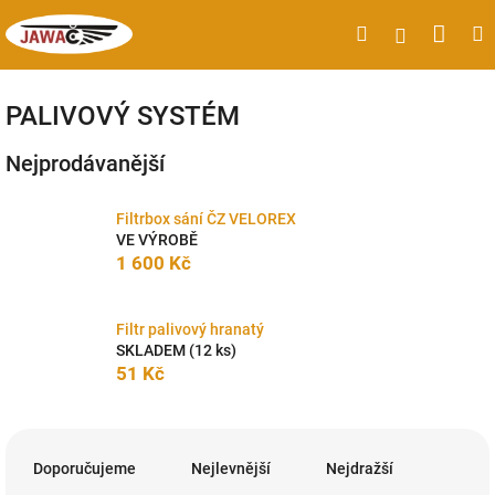
Přejít
Náku
Hledat
M
Přihlášen
na
obsah
koší
PALIVOVÝ SYSTÉM
Nejprodávanější
Filtrbox sání ČZ VELOREX
VE VÝROBĚ
1 600 Kč
Filtr palivový hranatý
SKLADEM
(12 ks)
51 Kč
Ř
a
Doporučujeme
Nejlevnější
Nejdražší
z