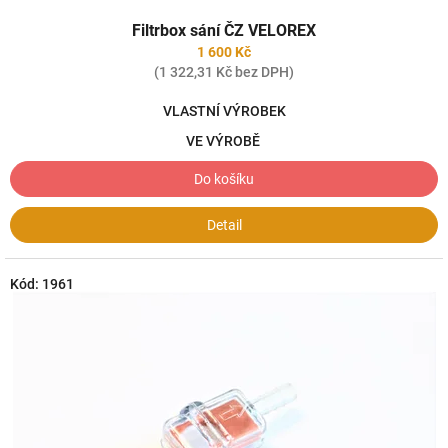
Průměrné
Filtrbox sání ČZ VELOREX
hodnocení
produktu
1 600 Kč
je
(1 322,31 Kč bez DPH)
4,0
z
VLASTNÍ VÝROBEK
5
VE VÝROBĚ
hvězdiček.
Do košíku
Detail
Kód:
1961