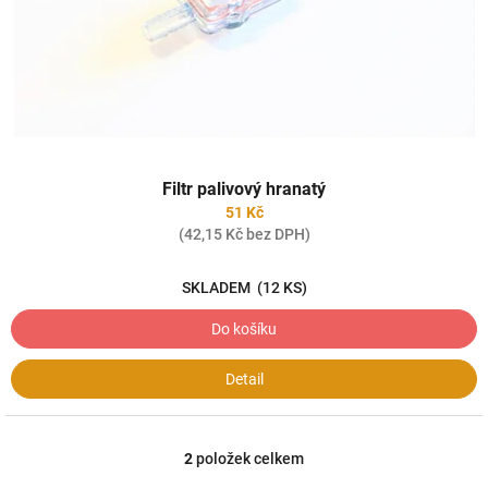
Filtr palivový hranatý
51 Kč
(42,15 Kč bez DPH)
SKLADEM
(12 KS)
Do košíku
Detail
2
položek celkem
O