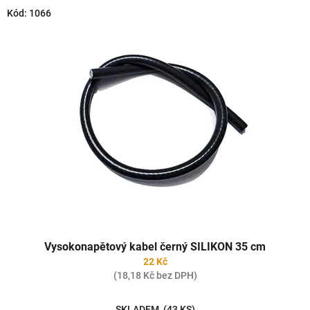
o
V
Kód:
1066
d
ý
u
p
k
i
t
s
ů
p
r
o
d
u
k
t
ů
Vysokonapětový kabel černý SILIKON 35 cm
22 Kč
(18,18 Kč bez DPH)
SKLADEM
(43 KS)