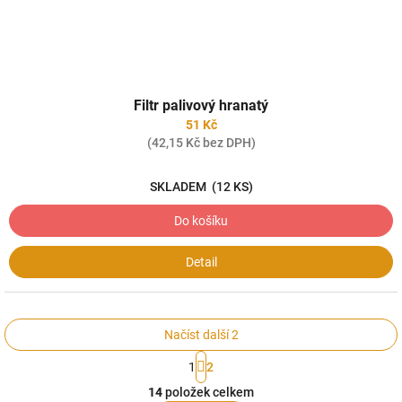
Filtr palivový hranatý
51 Kč
(42,15 Kč bez DPH)
SKLADEM
(12 KS)
Do košíku
Detail
Načíst další 2
S
1
2
t
O
r
14
položek celkem
v