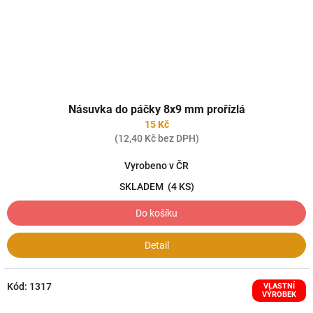
Násuvka do páčky 8x9 mm prořízlá
15 Kč
(12,40 Kč bez DPH)
Vyrobeno v ČR
SKLADEM
(4 KS)
Do košíku
Detail
Kód:
1317
VLASTNÍ
VÝROBEK