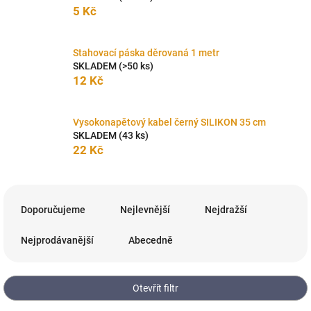
5 Kč
Stahovací páska děrovaná 1 metr
SKLADEM
(>50 ks)
12 Kč
Vysokonapětový kabel černý SILIKON 35 cm
SKLADEM
(43 ks)
22 Kč
Ř
a
Doporučujeme
Nejlevnější
Nejdražší
z
e
Nejprodávanější
Abecedně
n
í
p
Otevřít filtr
r