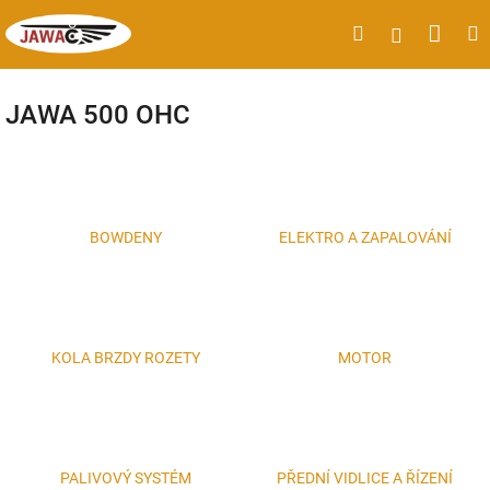
Přejít
Náku
Hledat
M
Přihlášen
na
obsah
koší
JAWA 500 OHC
BOWDENY
ELEKTRO A ZAPALOVÁNÍ
KOLA BRZDY ROZETY
MOTOR
PALIVOVÝ SYSTÉM
PŘEDNÍ VIDLICE A ŘÍZENÍ