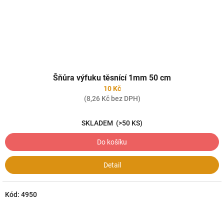
Šňůra výfuku těsnící 1mm 50 cm
10 Kč
(8,26 Kč bez DPH)
SKLADEM
(>50 KS)
Do košíku
Detail
Kód:
4950