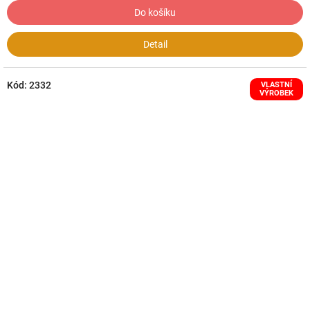
Do košíku
Detail
Kód:
2332
VLASTNÍ
VÝROBEK