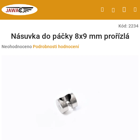
Přejít
Náku
Hledat
M
Přihlášen
na
obsah
koší
Kód:
2234
Násuvka do páčky 8x9 mm prořízlá
Průměrné
Neohodnoceno
Podrobnosti hodnocení
hodnocení
produktu
je
0,0
z
5
hvězdiček.