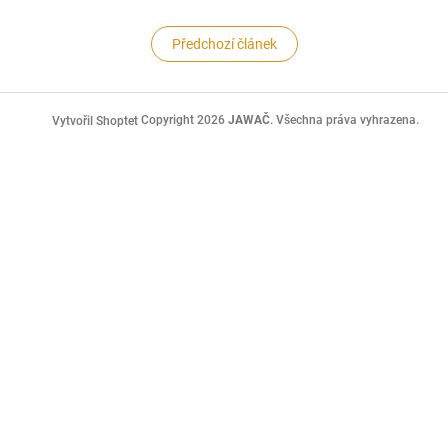
Předchozí článek
Z
á
Copyright 2026
JAWAČ
. Všechna práva vyhrazena.
Vytvořil Shoptet
p
a
t
í