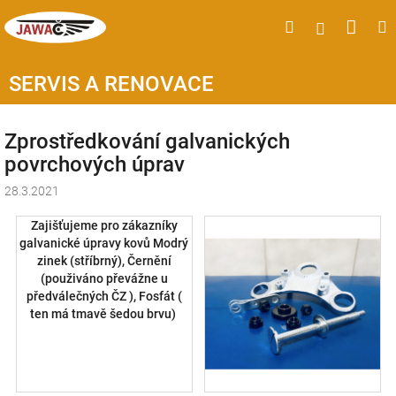
Přejít
Náku
Hledat
M
Přihlášen
na
obsah
koší
SERVIS A RENOVACE
Zprostředkování galvanických
povrchových úprav
28.3.2021
Zajišťujeme pro zákazníky
galvanické úpravy kovů Modrý
zinek (stříbrný), Černění
(použiváno převážne u
předválečných ČZ ), Fosfát (
ten má tmavě šedou brvu)