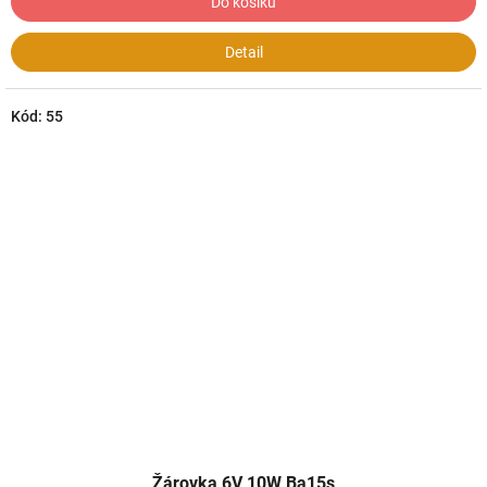
Do košíku
Detail
Kód:
55
Žárovka 6V 10W Ba15s