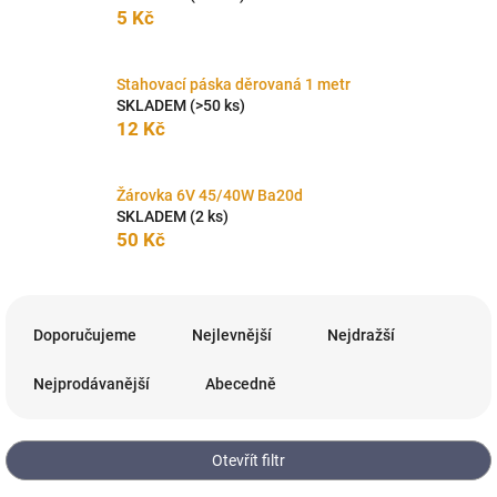
5 Kč
Stahovací páska děrovaná 1 metr
SKLADEM
(>50 ks)
12 Kč
Žárovka 6V 45/40W Ba20d
SKLADEM
(2 ks)
50 Kč
Ř
a
Doporučujeme
Nejlevnější
Nejdražší
z
e
Nejprodávanější
Abecedně
n
í
p
Otevřít filtr
r