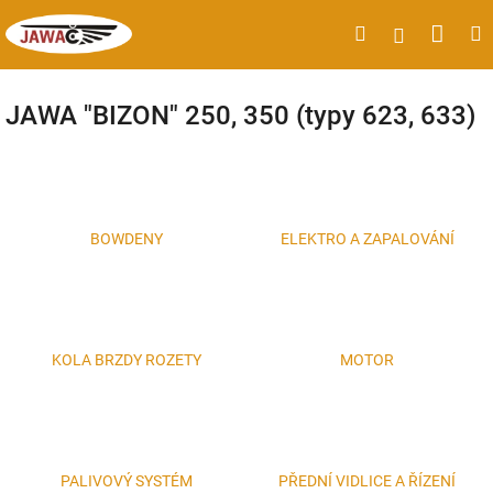
Přejít
Náku
Hledat
M
Přihlášen
na
obsah
koší
JAWA "BIZON" 250, 350 (typy 623, 633)
BOWDENY
ELEKTRO A ZAPALOVÁNÍ
KOLA BRZDY ROZETY
MOTOR
PALIVOVÝ SYSTÉM
PŘEDNÍ VIDLICE A ŘÍZENÍ