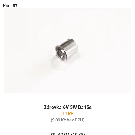
o
V
Kód:
57
d
ý
u
p
k
i
t
s
ů
p
r
o
d
u
k
t
ů
Žárovka 6V 5W Ba15s
11 Kč
(9,09 Kč bez DPH)
SKLADEM
(10 KS)