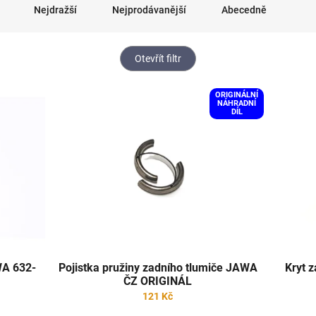
Nejdražší
Nejprodávanější
Abecedně
Otevřít filtr
ORIGINÁLNÍ
NÁHRADNÍ
DÍL
WA 632-
Pojistka pružiny zadního tlumiče JAWA
Kryt 
ČZ ORIGINÁL
121 Kč