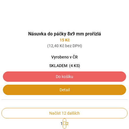
Násuvka do páčky 8x9 mm prořízlá
15 Kč
(12,40 Kč bez DPH)
Vyrobeno v ČR
SKLADEM
(4 KS)
Do košíku
Detail
Načíst 12 dalších
S
1
2
t
O