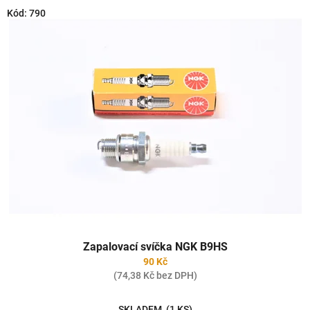
o
V
Kód:
790
d
ý
u
p
k
i
t
s
ů
p
r
o
d
u
k
t
ů
Zapalovací svíčka NGK B9HS
90 Kč
(74,38 Kč bez DPH)
SKLADEM
(1 KS)