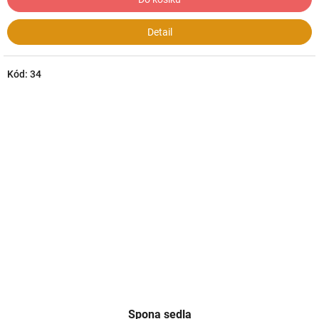
Detail
Kód:
34
Spona sedla