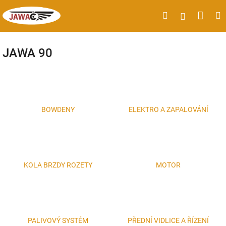
Přejít
Náku
Hledat
M
Přihlášen
na
obsah
koší
JAWA 90
BOWDENY
ELEKTRO A ZAPALOVÁNÍ
KOLA BRZDY ROZETY
MOTOR
PALIVOVÝ SYSTÉM
PŘEDNÍ VIDLICE A ŘÍZENÍ