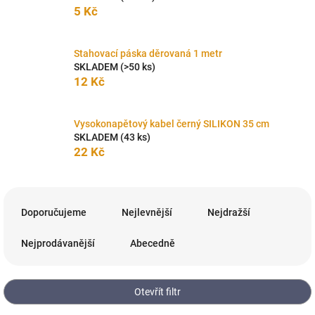
5 Kč
Stahovací páska děrovaná 1 metr
SKLADEM
(>50 ks)
12 Kč
Vysokonapětový kabel černý SILIKON 35 cm
SKLADEM
(43 ks)
22 Kč
Ř
a
Doporučujeme
Nejlevnější
Nejdražší
z
e
Nejprodávanější
Abecedně
n
í
p
Otevřít filtr
r