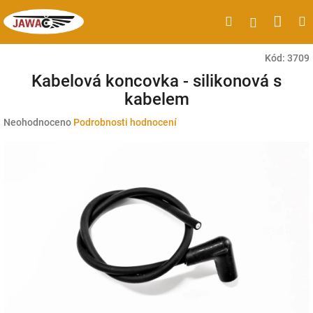
Přejít
Náku
Hledat
M
Přihlášen
na
obsah
koší
Kód:
3709
Kabelová koncovka - silikonová s
kabelem
Průměrné
Neohodnoceno
Podrobnosti hodnocení
hodnocení
produktu
je
0,0
z
5
hvězdiček.