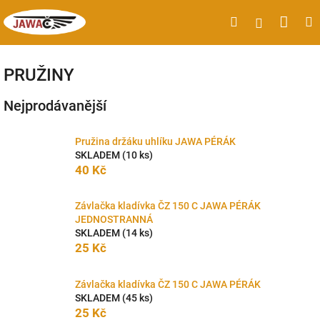
Přejít
Náku
Hledat
M
Přihlášen
na
obsah
koší
PRUŽINY
Nejprodávanější
Pružina držáku uhlíku JAWA PÉRÁK
SKLADEM
(10 ks)
40 Kč
Závlačka kladívka ČZ 150 C JAWA PÉRÁK
JEDNOSTRANNÁ
SKLADEM
(14 ks)
25 Kč
Závlačka kladívka ČZ 150 C JAWA PÉRÁK
SKLADEM
(45 ks)
25 Kč