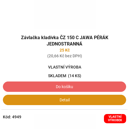
k
t
ů
Závlačka kladívka ČZ 150 C JAWA PÉRÁK
JEDNOSTRANNÁ
25 Kč
(20,66 Kč bez DPH)
VLASTNÍ VÝROBA
SKLADEM
(14 KS)
Do košíku
Detail
Kód:
4949
VLASTNÍ
VÝROBEK