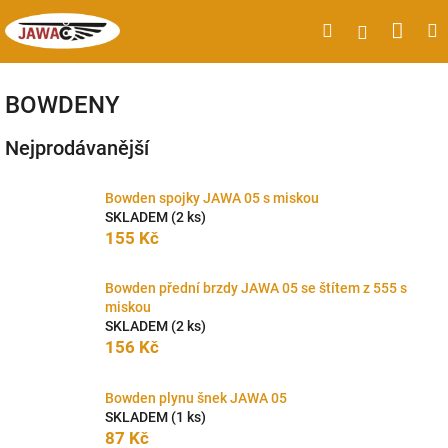
Přejít
Náku
Hledat
M
Přihlášen
na
obsah
koší
BOWDENY
Nejprodávanější
Bowden spojky JAWA 05 s miskou
SKLADEM
(2 ks)
155 Kč
Bowden přední brzdy JAWA 05 se štítem z 555 s
miskou
SKLADEM
(2 ks)
156 Kč
Bowden plynu šnek JAWA 05
SKLADEM
(1 ks)
87 Kč