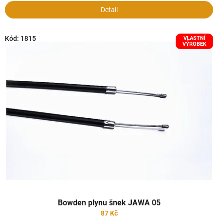
Detail
Kód:
1815
VLASTNÍ
VÝROBEK
Bowden plynu šnek JAWA 05
87 Kč