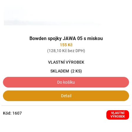
k
t
ů
Bowden spojky JAWA 05 s miskou
155 Kč
(128,10 Kč bez DPH)
VLASTNÍ VÝROBEK
SKLADEM
(2 KS)
Do košíku
Detail
Kód:
1607
VLASTNÍ
VÝROBEK