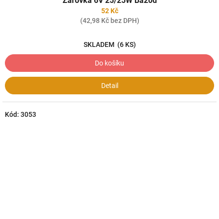
Žárovka 6V 25/25W Ba20d
52 Kč
(42,98 Kč bez DPH)
SKLADEM
(6 KS)
Do košíku
Detail
Kód:
3053