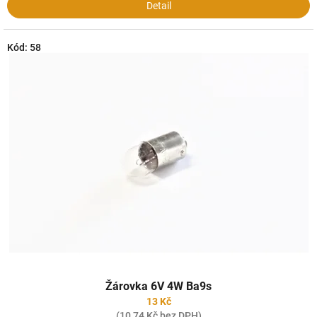
Detail
Kód:
58
Žárovka 6V 4W Ba9s
13 Kč
(10,74 Kč bez DPH)