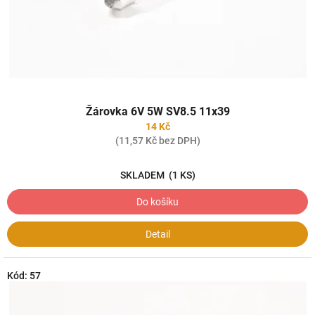
u
k
t
ů
Průměrné
Žárovka 6V 5W SV8.5 11x39
hodnocení
produktu
14 Kč
je
(11,57 Kč bez DPH)
4,0
z
SKLADEM
(1 KS)
5
hvězdiček.
Do košíku
Detail
Kód:
57