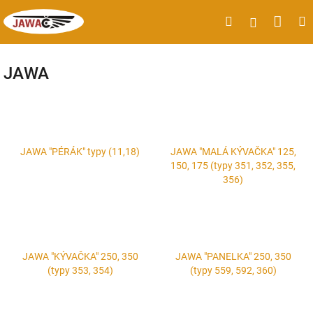
Přejít
Náku
Hledat
M
Přihlášen
na
obsah
koší
JAWA
JAWA "PÉRÁK" typy (11,18)
JAWA "MALÁ KÝVAČKA" 125,
150, 175 (typy 351, 352, 355,
356)
JAWA "KÝVAČKA" 250, 350
JAWA "PANELKA" 250, 350
(typy 353, 354)
(typy 559, 592, 360)