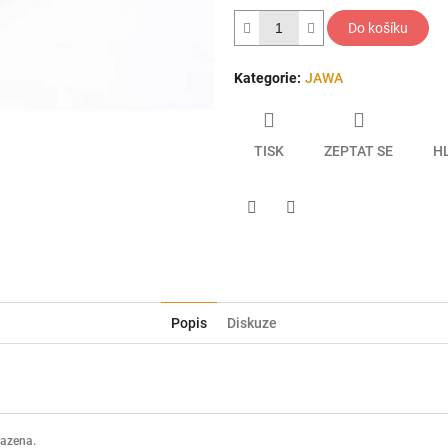
hvězdiček.
Do košíku
Kategorie
:
JAWA
TISK
ZEPTAT SE
H
Twitter
Facebook
Popis
Diskuze
razena.