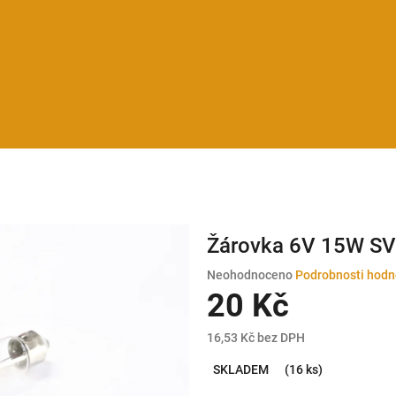
Žárovka 6V 15W SV
Průměrné
Neohodnoceno
Podrobnosti hodn
hodnocení
20 Kč
produktu
je
16,53 Kč bez DPH
0,0
Měrná
z
SKLADEM
(16 ks)
cena:
5