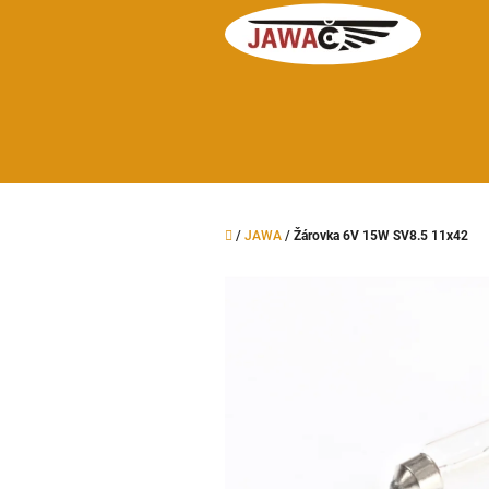
Přejít
na
obsah
Domů
/
JAWA
/
Žárovka 6V 15W SV8.5 11x42