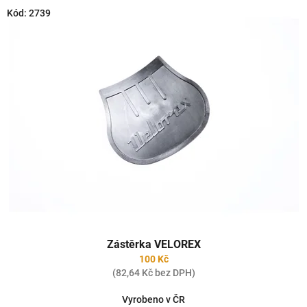
o
V
Kód:
2739
d
ý
u
p
k
i
t
s
ů
p
r
o
d
u
k
t
ů
Zástěrka VELOREX
100 Kč
(82,64 Kč bez DPH)
Vyrobeno v ČR