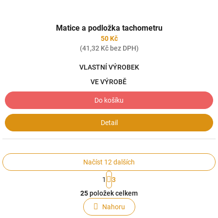
Matice a podložka tachometru
50 Kč
(41,32 Kč bez DPH)
VLASTNÍ VÝROBEK
VE VÝROBĚ
Do košíku
Detail
Načíst 12 dalších
S
1
3
t
O
r
25
položek celkem
v
á
l
Nahoru
n
á
k