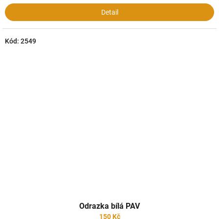
Detail
Kód:
2549
Odrazka bílá PAV
150 Kč