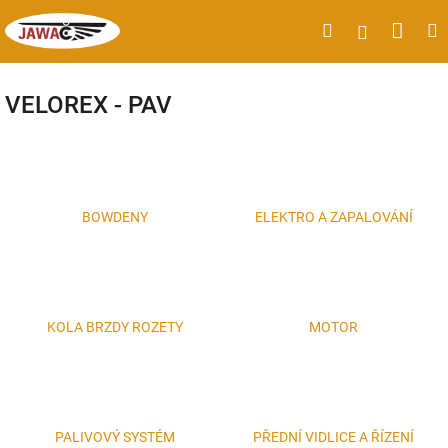
Přejít
Náku
Hledat
M
Přihlášen
na
obsah
koší
VELOREX - PAV
BOWDENY
ELEKTRO A ZAPALOVÁNÍ
KOLA BRZDY ROZETY
MOTOR
PALIVOVÝ SYSTÉM
PŘEDNÍ VIDLICE A ŘÍZENÍ