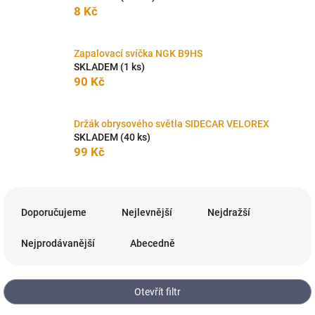
8 Kč
Zapalovací svíčka NGK B9HS
SKLADEM
(1 ks)
90 Kč
Držák obrysového světla SIDECAR VELOREX
SKLADEM
(40 ks)
99 Kč
Ř
a
Doporučujeme
Nejlevnější
Nejdražší
z
e
Nejprodávanější
Abecedně
n
í
p
Otevřít filtr
r