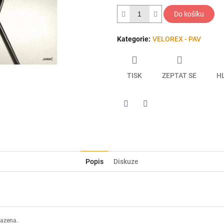
hvězdiček.
Do košíku
Kategorie
:
VELOREX - PAV
TISK
ZEPTAT SE
H
Twitter
Facebook
Popis
Diskuze
razena.