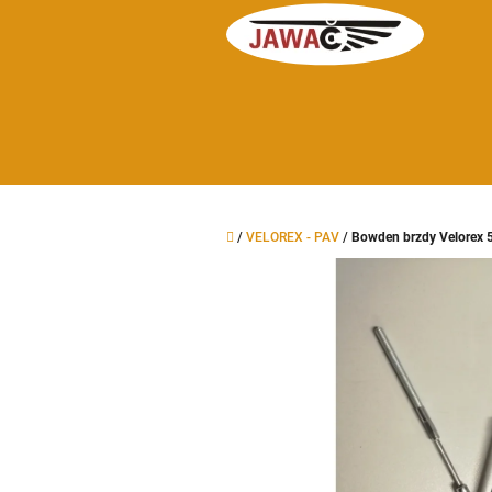
Přejít
na
obsah
Domů
/
VELOREX - PAV
/
Bowden brzdy Velorex 