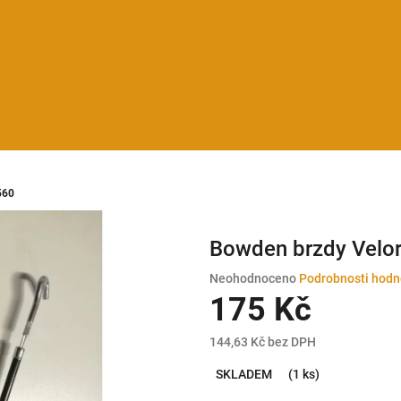
560
Bowden brzdy Velo
Průměrné
Neohodnoceno
Podrobnosti hodn
hodnocení
175 Kč
produktu
je
144,63 Kč bez DPH
0,0
Měrná
z
SKLADEM
(1 ks)
cena:
5