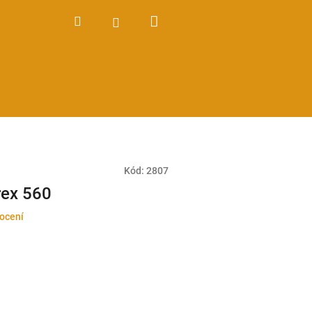
Nákupní
Hledat
Přihlášení
košík
Kód:
2807
rex 560
ocení