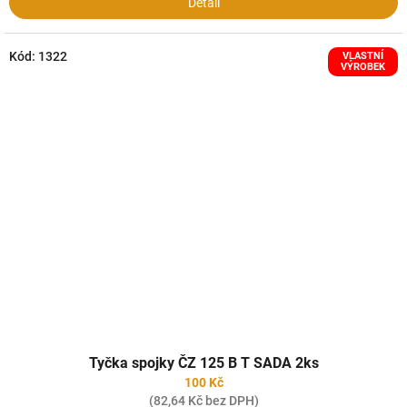
Detail
Kód:
1322
VLASTNÍ
VÝROBEK
Tyčka spojky ČZ 125 B T SADA 2ks
100 Kč
(82,64 Kč bez DPH)