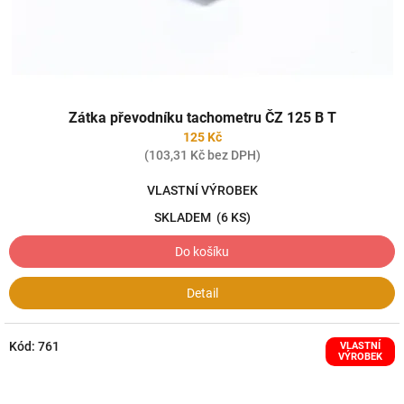
k
t
ů
Zátka převodníku tachometru ČZ 125 B T
125 Kč
(103,31 Kč bez DPH)
VLASTNÍ VÝROBEK
SKLADEM
(6 KS)
Do košíku
Detail
Kód:
761
VLASTNÍ
VÝROBEK