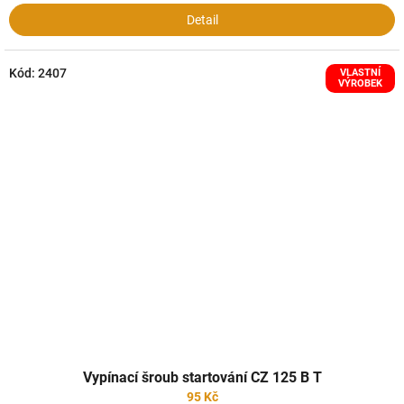
Detail
Kód:
2407
VLASTNÍ
VÝROBEK
Vypínací šroub startování CZ 125 B T
95 Kč