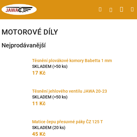
Přejít
Náku
Hledat
M
Přihlášen
na
obsah
koší
MOTOROVÉ DÍLY
Nejprodávanější
Těsnění plovákové komory Babetta 1 mm
SKLADEM
(>50 ks)
17 Kč
Těsnění jehlového ventilu JAWA 20-23
SKLADEM
(>50 ks)
11 Kč
Matice čepu přesuvné páky ČZ 125 T
SKLADEM
(20 ks)
45 Kč