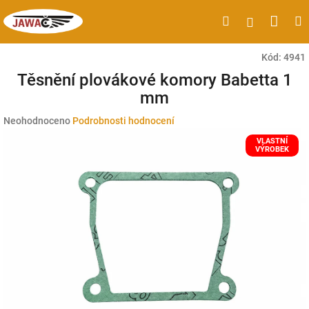
Přejít
Náku
Hledat
M
Přihlášen
na
obsah
koší
Kód:
4941
Těsnění plovákové komory Babetta 1
mm
Průměrné
Neohodnoceno
Podrobnosti hodnocení
hodnocení
VLASTNÍ
produktu
VÝROBEK
je
0,0
z
5
hvězdiček.