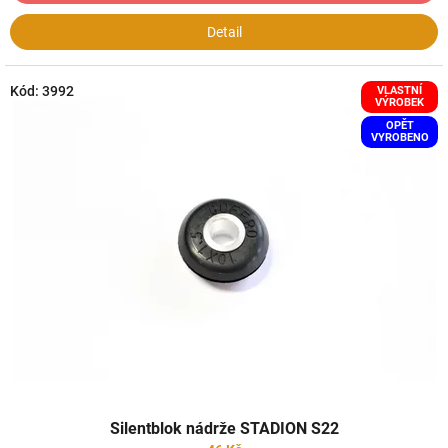
Detail
Kód:
3992
VLASTNÍ
VÝROBEK
OPĚT
VYROBENO
Silentblok nádrže STADION S22