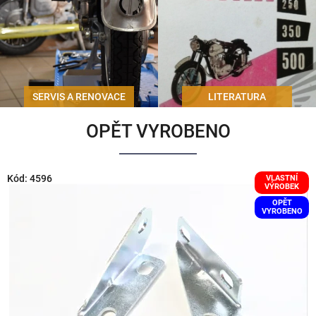
SERVIS A RENOVACE
LITERATURA
*
OPĚT VYROBENO
Kód:
4596
VLASTNÍ
VÝROBEK
OPĚT
VYROBENO