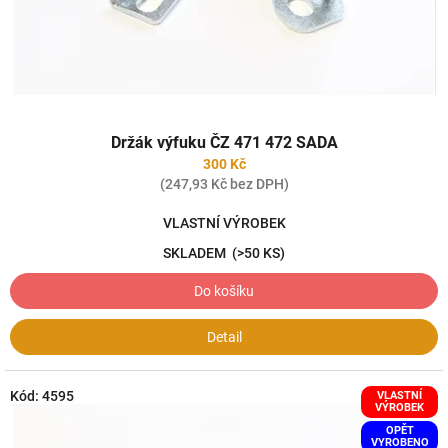
Držák výfuku ČZ 471 472 SADA
300 Kč
(247,93 Kč bez DPH)
VLASTNÍ VÝROBEK
SKLADEM
(>50 KS)
Do košíku
Detail
Kód:
4595
VLASTNÍ
VÝROBEK
OPĚT
VYROBENO