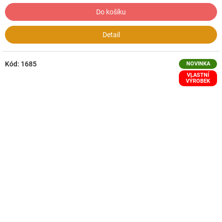
Do košíku
Detail
Kód:
1685
NOVINKA
VLASTNÍ
VÝROBEK