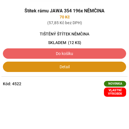
Štítek rámu JAWA 354 196x NĚMČINA
70 Kč
(57,85 Kč bez DPH)
TIŠTĚNÝ ŠTÍTEK NĚMČINA
SKLADEM
(12 KS)
Do košíku
Detail
Kód:
4522
NOVINKA
VLASTNÍ
VÝROBEK