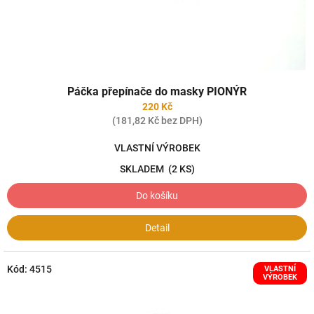
k
t
ů
Páčka přepínače do masky PIONÝR
220 Kč
(181,82 Kč bez DPH)
VLASTNÍ VÝROBEK
SKLADEM
(2 KS)
Do košíku
Detail
Kód:
4515
VLASTNÍ
VÝROBEK