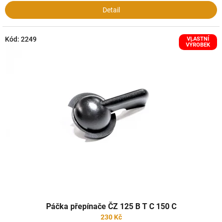
Detail
Kód:
2249
VLASTNÍ
VÝROBEK
Páčka přepínače ČZ 125 B T C 150 C
230 Kč