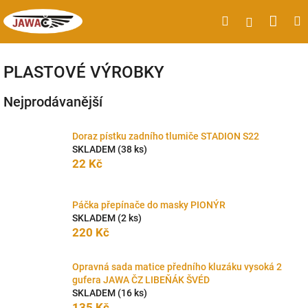
Přejít
Náku
Hledat
M
Přihlášen
na
obsah
koší
PLASTOVÉ VÝROBKY
Nejprodávanější
Doraz pístku zadního tlumiče STADION S22
SKLADEM
(38 ks)
22 Kč
Páčka přepínače do masky PIONÝR
SKLADEM
(2 ks)
220 Kč
Opravná sada matice předního kluzáku vysoká 2
gufera JAWA ČZ LIBEŇÁK ŠVÉD
SKLADEM
(16 ks)
135 Kč