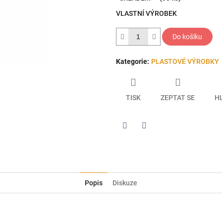
5
VLASTNÍ VÝROBEK
hvězdiček.
Do košíku
Kategorie
:
PLASTOVÉ VÝROBKY
TISK
ZEPTAT SE
H
Twitter
Facebook
Popis
Diskuze