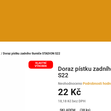
Y
/
Doraz pístku zadního tlumiče STADION S22
VLASTNÍ
VÝROBEK
Doraz pístku zadní
S22
Průměrné
Neohodnoceno
Podrobnosti hodn
hodnocení
22 Kč
produktu
je
18,18 Kč bez DPH
0,0
Měrná
z
SKLADEM
(38 ks)
cena: