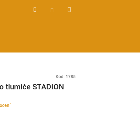
Nákupní
Hledat
Přihlášení
košík
Kód:
1785
ho tlumiče STADION
ocení