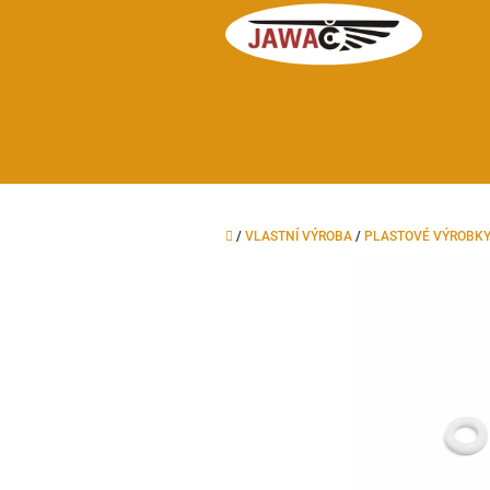
Přejít
na
obsah
Domů
/
VLASTNÍ VÝROBA
/
PLASTOVÉ VÝROBK