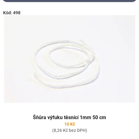
r
o
V
Kód:
498
d
ý
u
p
k
i
t
s
ů
p
r
o
d
u
k
t
ů
Šňůra výfuku těsnící 1mm 50 cm
10 Kč
(8,26 Kč bez DPH)