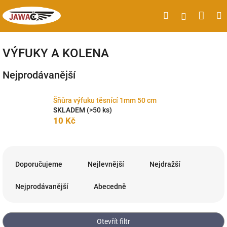
Přejít
Náku
Hledat
M
Přihlášen
na
obsah
koší
VÝFUKY A KOLENA
Nejprodávanější
Šňůra výfuku těsnící 1mm 50 cm
SKLADEM
(>50 ks)
10 Kč
Ř
a
Doporučujeme
Nejlevnější
Nejdražší
z
e
Nejprodávanější
Abecedně
n
í
p
Otevřít filtr