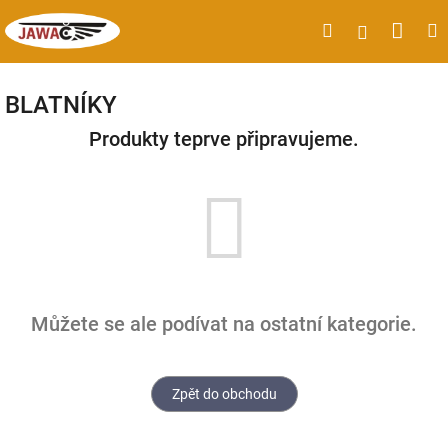
Přejít
Náku
Hledat
M
Přihlášen
na
obsah
koší
BLATNÍKY
Produkty teprve připravujeme.
Můžete se ale podívat na ostatní kategorie.
Zpět do obchodu