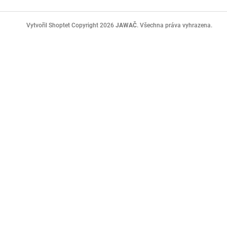
Z
á
Copyright 2026
JAWAČ
. Všechna práva vyhrazena.
Vytvořil Shoptet
p
a
t
í