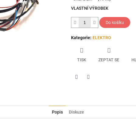
5
VLASTNÍ VÝROBEK
hvězdiček.
Do košíku
Kategorie
:
ELEKTRO
TISK
ZEPTAT SE
H
Twitter
Facebook
Popis
Diskuze