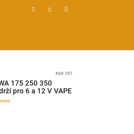
Nákupní
Hledat
Přihlášení
košík
Kód:
257
AWA 175 250 350
ádrží pro 6 a 12 V VAPE
ocení