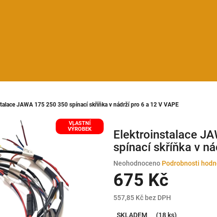
stalace JAWA 175 250 350 spínací skříňka v nádrží pro 6 a 12 V VAPE
VLASTNÍ
VÝROBEK
Elektroinstalace J
spínací skříňka v n
Průměrné
Neohodnoceno
Podrobnosti hodn
hodnocení
675 Kč
produktu
je
557,85 Kč bez DPH
0,0
Měrná
z
SKLADEM
(18 ks)
cena: