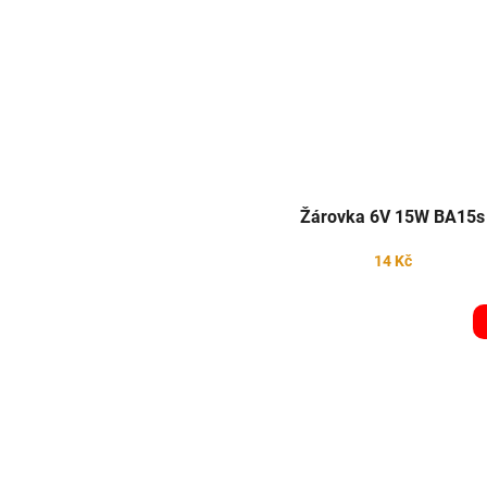
Žárovka 6V 15W BA15s
14 Kč