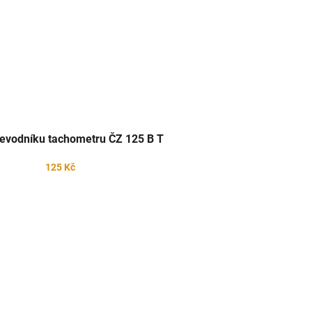
řevodníku tachometru ČZ 125 B T
125 Kč