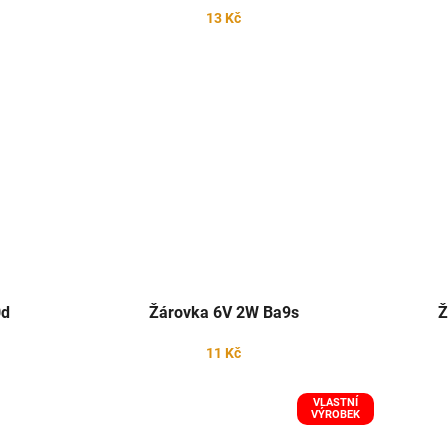
13 Kč
0d
Žárovka 6V 2W Ba9s
Ž
11 Kč
VLASTNÍ
VÝROBEK