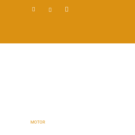
Nákupní
Hledat
Přihlášení
košík
MOTOR