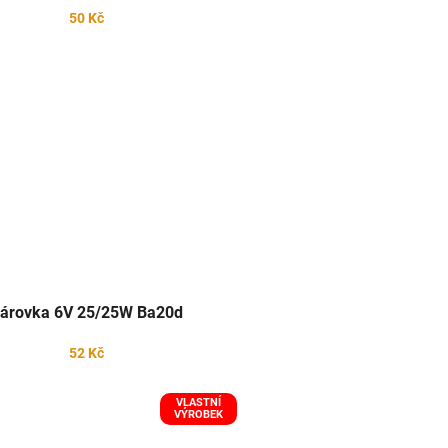
50 Kč
árovka 6V 25/25W Ba20d
52 Kč
VLASTNÍ
VÝROBEK