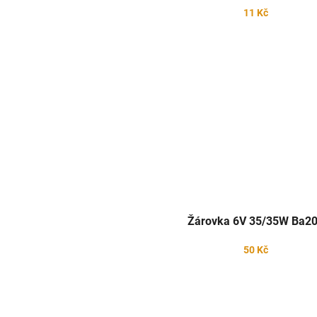
11 Kč
Žárovka 6V 35/35W Ba2
50 Kč