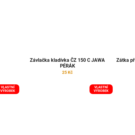
Závlačka kladívka ČZ 150 C JAWA
Zátka p
PÉRÁK
25 Kč
VLASTNÍ
VLASTNÍ
VÝROBEK
VÝROBEK