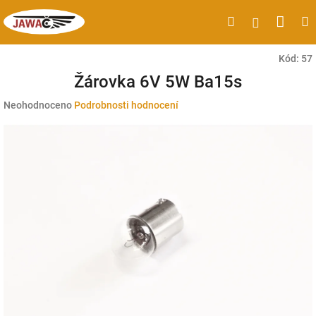
Přejít
Náku
Hledat
M
Přihlášen
na
obsah
koší
Kód:
57
Žárovka 6V 5W Ba15s
Průměrné
Neohodnoceno
Podrobnosti hodnocení
hodnocení
produktu
je
0,0
z
5
hvězdiček.