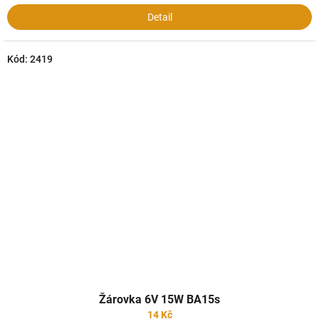
Detail
Kód:
2419
Žárovka 6V 15W BA15s
14 Kč