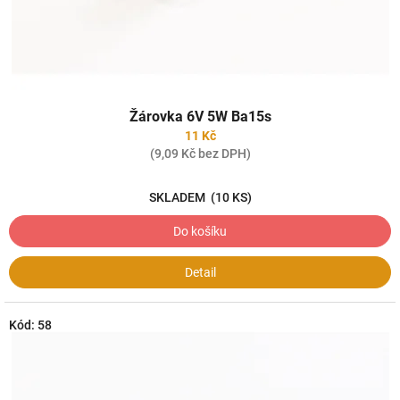
k
t
ů
Žárovka 6V 5W Ba15s
11 Kč
(9,09 Kč bez DPH)
SKLADEM
(10 KS)
Do košíku
Detail
Kód:
58