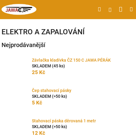
Přejít
Náku
Hledat
M
Přihlášen
na
obsah
koší
ELEKTRO A ZAPALOVÁNÍ
Nejprodávanější
Závlačka kladívka ČZ 150 C JAWA PÉRÁK
SKLADEM
(45 ks)
25 Kč
Čep stahovací pásky
SKLADEM
(>50 ks)
5 Kč
Stahovací páska děrovaná 1 metr
SKLADEM
(>50 ks)
12 Kč