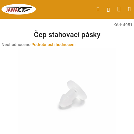
Přejít
Náku
Hledat
M
Přihlášen
na
obsah
koší
Kód:
4951
Čep stahovací pásky
Průměrné
Neohodnoceno
Podrobnosti hodnocení
hodnocení
produktu
je
0,0
z
5
hvězdiček.