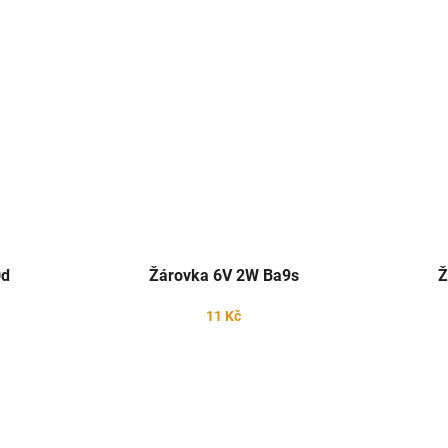
0d
Žárovka 6V 2W Ba9s
Ž
11 Kč