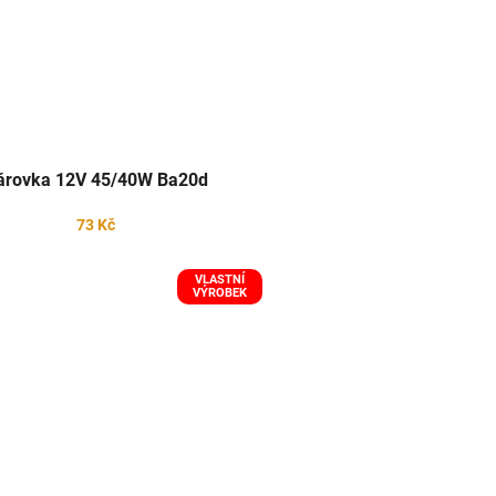
árovka 12V 45/40W Ba20d
73 Kč
VLASTNÍ
VÝROBEK