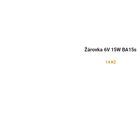
Žárovka 6V 15W BA15s
14 Kč