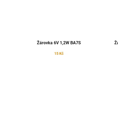
Žárovka 6V 1,2W BA7S
Ž
15 Kč