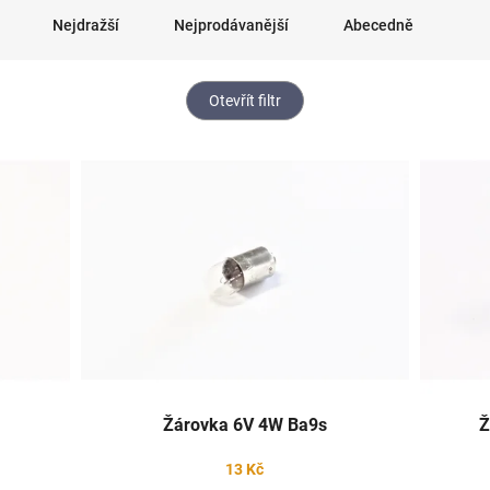
Nejdražší
Nejprodávanější
Abecedně
Otevřít filtr
Žárovka 6V 4W Ba9s
Ž
13 Kč