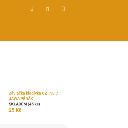
Nákupní
Hledat
Přihlášení
košík
Závlačka kladívka ČZ 150 C
JAWA PÉRÁK
SKLADEM
(45 ks)
25 Kč