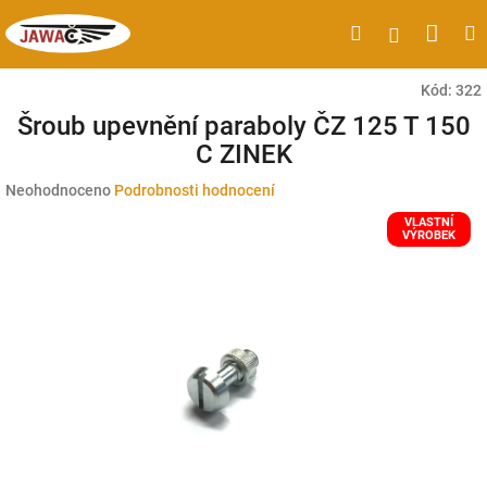
Přejít
Náku
Hledat
M
Přihlášen
na
obsah
koší
Kód:
322
Šroub upevnění paraboly ČZ 125 T 150
C ZINEK
Průměrné
Neohodnoceno
Podrobnosti hodnocení
hodnocení
VLASTNÍ
produktu
VÝROBEK
je
0,0
z
5
hvězdiček.