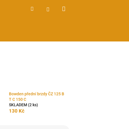
Nákupní
Hledat
Přihlášení
košík
Bowden přední brzdy ČZ 125 B
T C 150 C
SKLADEM
(2 ks)
130 Kč