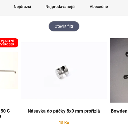
Nejdražší
Nejprodávanější
Abecedně
Otevřít filtr
VLASTNÍ
VÝROBEK
150 C
Násuvka do páčky 8x9 mm prořízlá
Bowden 
O
15 Kč