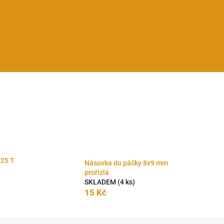
125 T
Násuvka do páčky 8x9 mm
prořízlá
SKLADEM
(4 ks)
15 Kč