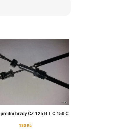
přední brzdy ČZ 125 B T C 150 C
130 Kč