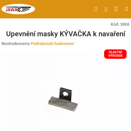
Přejít
Náku
Hledat
M
Přihlášen
na
obsah
koší
Kód:
3806
Upevnění masky KÝVAČKA k navaření
Průměrné
Neohodnoceno
Podrobnosti hodnocení
hodnocení
VLASTNÍ
produktu
VÝROBEK
je
0,0
z
5
hvězdiček.