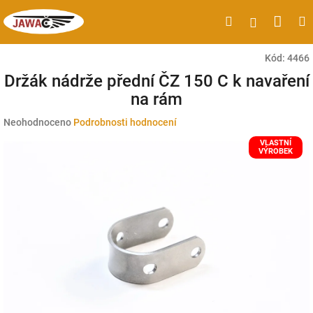
Přejít
Náku
Hledat
M
Přihlášen
na
obsah
koší
Kód:
4466
Držák nádrže přední ČZ 150 C k navaření
na rám
Průměrné
Neohodnoceno
Podrobnosti hodnocení
hodnocení
VLASTNÍ
produktu
VÝROBEK
je
0,0
z
5
hvězdiček.