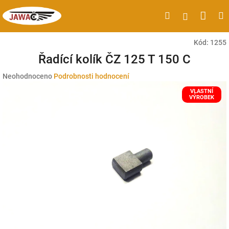
Přejít
Náku
Hledat
M
Přihlášen
na
obsah
koší
Kód:
1255
Řadící kolík ČZ 125 T 150 C
Průměrné
Neohodnoceno
Podrobnosti hodnocení
hodnocení
VLASTNÍ
produktu
VÝROBEK
je
0,0
z
5
hvězdiček.