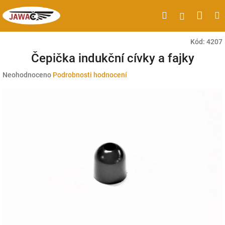
Přejít
Náku
Hledat
M
Přihlášen
na
obsah
koší
Kód:
4207
Čepička indukční cívky a fajky
Průměrné
Neohodnoceno
Podrobnosti hodnocení
hodnocení
produktu
je
0,0
z
5
hvězdiček.