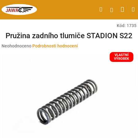
Přejít
Náku
Hledat
M
Přihlášen
na
obsah
koší
Kód:
1735
Pružina zadního tlumiče STADION S22
Průměrné
Neohodnoceno
Podrobnosti hodnocení
hodnocení
VLASTNÍ
produktu
VÝROBEK
je
0,0
z
5
hvězdiček.