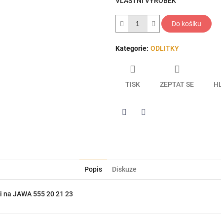
VLASTNÍ VÝROBEK
hvězdiček.
Do košíku
Kategorie
:
ODLITKY
TISK
ZEPTAT SE
H
Twitter
Facebook
Popis
Diskuze
 i na JAWA 555 20 21 23