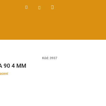
Nákupní
Hledat
Přihlášení
košík
Kód:
3937
WA 90 4 MM
ocení