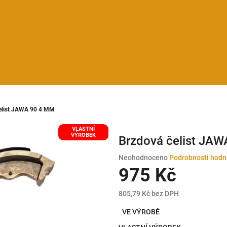
elist JAWA 90 4 MM
VLASTNÍ
VÝROBEK
Brzdová čelist JA
Průměrné
Neohodnoceno
Podrobnosti hodn
hodnocení
975 Kč
produktu
je
805,79 Kč bez DPH
0,0
Měrná
z
VE VÝROBĚ
cena:
5