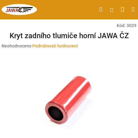
Přejít
Náku
Hledat
M
Přihlášen
na
obsah
koší
Kód:
3029
Kryt zadního tlumiče horní JAWA ČZ
Průměrné
Neohodnoceno
Podrobnosti hodnocení
hodnocení
produktu
je
0,0
z
5
hvězdiček.