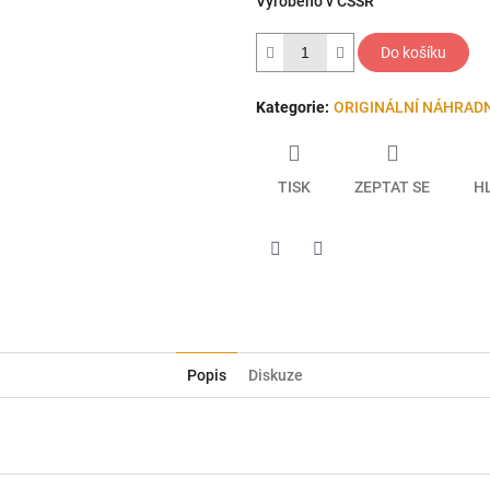
Vyrobeno v ČSSR
hvězdiček.
Do košíku
Kategorie
:
ORIGINÁLNÍ NÁHRADN
TISK
ZEPTAT SE
H
Twitter
Facebook
Popis
Diskuze