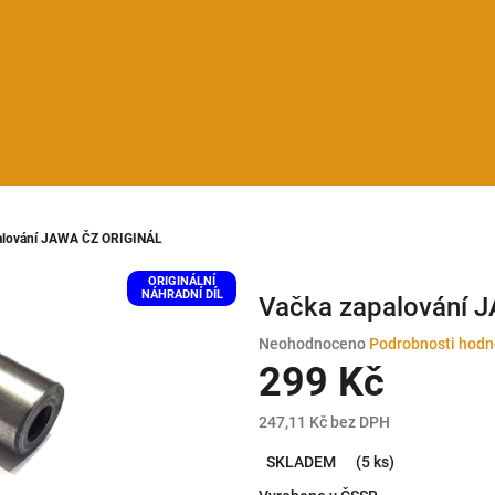
alování JAWA ČZ ORIGINÁL
ORIGINÁLNÍ
NÁHRADNÍ DÍL
Vačka zapalování 
Průměrné
Neohodnoceno
Podrobnosti hodn
hodnocení
299 Kč
produktu
je
247,11 Kč bez DPH
0,0
Měrná
z
SKLADEM
(5 ks)
cena:
5