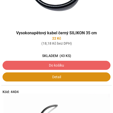
k
t
ů
Vysokonapětový kabel černý SILIKON 35 cm
22 Kč
(18,18 Kč bez DPH)
SKLADEM
(43 KS)
Do košíku
Detail
Kód:
4404