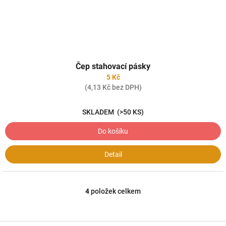
Čep stahovací pásky
5 Kč
(4,13 Kč bez DPH)
SKLADEM
(>50 KS)
Do košíku
Detail
4
položek celkem
O
v
l
á