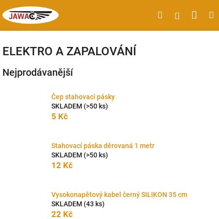
Přejít
Náku
Hledat
M
Přihlášen
na
obsah
koší
ELEKTRO A ZAPALOVÁNÍ
Nejprodávanější
Čep stahovací pásky
SKLADEM
(>50 ks)
5 Kč
Stahovací páska děrovaná 1 metr
SKLADEM
(>50 ks)
12 Kč
Vysokonapětový kabel černý SILIKON 35 cm
SKLADEM
(43 ks)
22 Kč