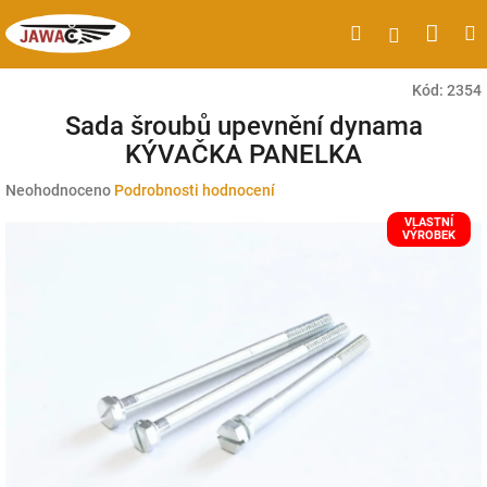
Přejít
Náku
Hledat
M
Přihlášen
na
obsah
koší
Kód:
2354
Sada šroubů upevnění dynama
KÝVAČKA PANELKA
Průměrné
Neohodnoceno
Podrobnosti hodnocení
hodnocení
VLASTNÍ
produktu
VÝROBEK
je
0,0
z
5
hvězdiček.