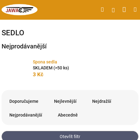
Přejít
Náku
Hledat
M
Přihlášen
na
obsah
koší
SEDLO
Nejprodávanější
Spona sedla
SKLADEM
(>50 ks)
3 Kč
Ř
a
Doporučujeme
Nejlevnější
Nejdražší
z
e
Nejprodávanější
Abecedně
n
í
p
Otevřít filtr