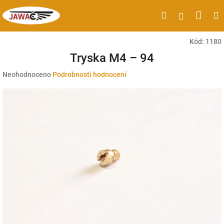
Přejít
Náku
Hledat
M
Přihlášen
na
obsah
koší
Kód:
1180
Tryska M4 – 94
Průměrné
Neohodnoceno
Podrobnosti hodnocení
hodnocení
produktu
je
0,0
z
5
hvězdiček.