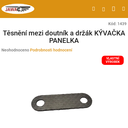
Přejít
Náku
Hledat
M
Přihlášen
na
obsah
koší
Kód:
1439
Těsnění mezi doutník a držák KÝVAČKA
PANELKA
Průměrné
Neohodnoceno
Podrobnosti hodnocení
hodnocení
VLASTNÍ
produktu
VÝROBEK
je
0,0
z
5
hvězdiček.