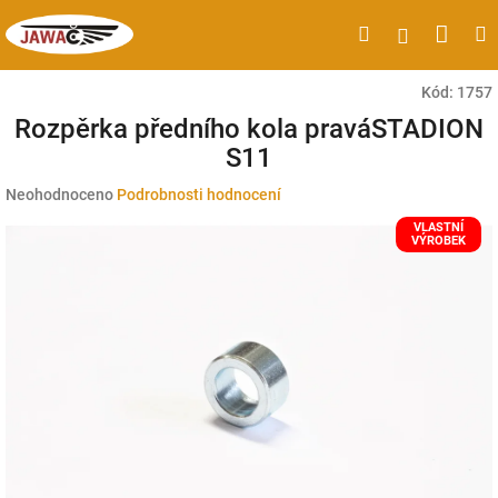
Přejít
Náku
Hledat
M
Přihlášen
na
obsah
koší
Kód:
1757
Rozpěrka předního kola praváSTADION
S11
Průměrné
Neohodnoceno
Podrobnosti hodnocení
hodnocení
VLASTNÍ
produktu
VÝROBEK
je
0,0
z
5
hvězdiček.