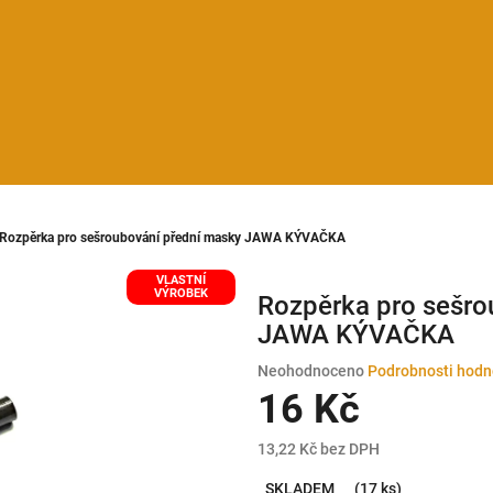
Rozpěrka pro sešroubování přední masky JAWA KÝVAČKA
VLASTNÍ
VÝROBEK
Rozpěrka pro sešro
JAWA KÝVAČKA
Průměrné
Neohodnoceno
Podrobnosti hodn
hodnocení
16 Kč
produktu
je
13,22 Kč bez DPH
0,0
Měrná
z
SKLADEM
(17 ks)
cena: