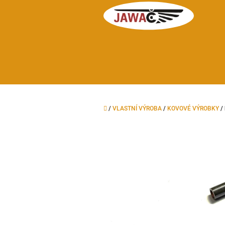
Přejít
na
obsah
Domů
/
VLASTNÍ VÝROBA
/
KOVOVÉ VÝROBKY
/