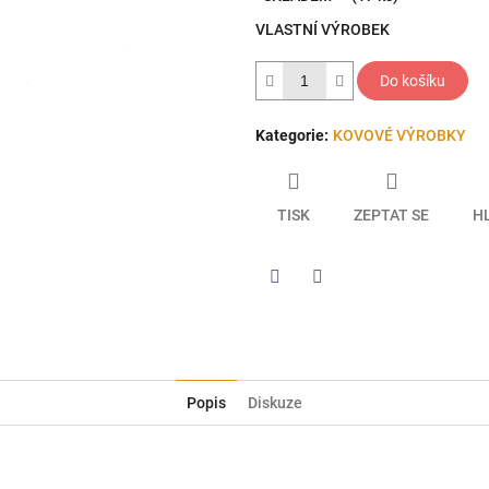
5
VLASTNÍ VÝROBEK
hvězdiček.
Do košíku
Kategorie
:
KOVOVÉ VÝROBKY
TISK
ZEPTAT SE
H
Twitter
Facebook
Popis
Diskuze