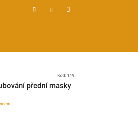
Nákupní
Hledat
Přihlášení
košík
Kód:
119
ubování přední masky
ocení