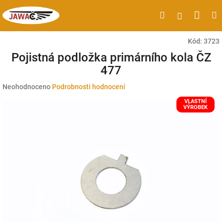
Přejít
Náku
Hledat
M
Přihlášen
na
obsah
koší
Kód:
3723
Pojistná podložka primárního kola ČZ
477
Průměrné
Neohodnoceno
Podrobnosti hodnocení
hodnocení
VLASTNÍ
produktu
VÝROBEK
je
0,0
z
5
hvězdiček.